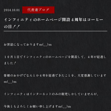
代表者ブログ
2014.10.01
インフィニティのホームページ開設４周年はコーヒー
の日！！
お世話になっておりますm(__)m
１０月１日でインフィニティのホームページを開設して、４年が経過し
ました！
皆様のおかげでなんとか４年を経過できたことを、大変感謝しています
m(__)m
インフィニティはインターネットのみの販売しかしていませんが、
今後ともよろしくお願い申し上げますm(__)m