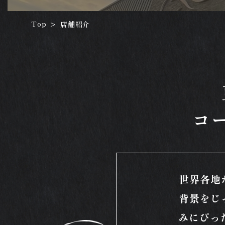
Top
店舗紹介
>
コ
世界各地
背景をじ
みにぴっ