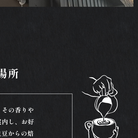
る
場所
、その香りや
案内し、お好
生豆からの焙